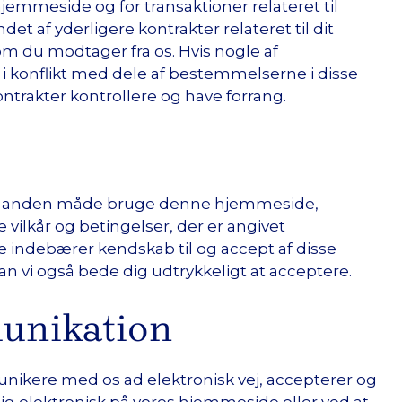
jemmeside og for transaktioner relateret til
t af yderligere kontrakter relateret til dit
 som du modtager fra os. Hvis nogle af
i konflikt med dele af bestemmelserne i disse
ontrakter kontrollere og have forrang.
er på anden måde bruge denne hjemmeside,
vilkår og betingelser, der er angivet
indebærer kendskab til og accept af disse
 kan vi også bede dig udtrykkeligt at acceptere.
munikation
ikere med os ad elektronisk vej, accepterer og
g elektronisk på vores hjemmeside eller ved at