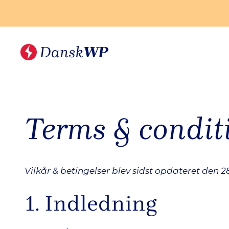
Hop
til
indhold
Terms & condit
Vilkår & betingelser blev sidst opdateret den 
1. Indledning