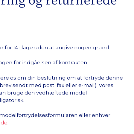
dering og returnerede
den for 14 dage uden at angive nogen grund.
dagen for indgåelsen af kontrakten.
rmere os om din beslutning om at fortryde denne
brev sendt med post, fax eller e-mail). Vores
 kan bruge den vedhæftede model
igatorisk.
 modelfortrydelsesformularen eller enhver
ide
.