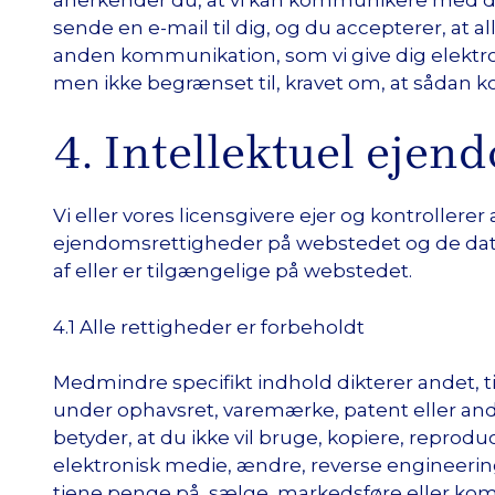
sende en e-mail til dig, og du accepterer, at al
anden kommunikation, som vi give dig elektron
men ikke begrænset til, kravet om, at sådan k
4. Intellektuel ejen
Vi eller vores licensgivere ejer og kontrollere
ejendomsrettigheder på webstedet og de data,
af eller er tilgængelige på webstedet.
4.1 Alle rettigheder er forbeholdt
Medmindre specifikt indhold dikterer andet, ti
under ophavsret, varemærke, patent eller and
betyder, at du ikke vil bruge, kopiere, reproduc
elektronisk medie, ændre, reverse engineerin
tjene penge på, sælge, markedsføre eller ko