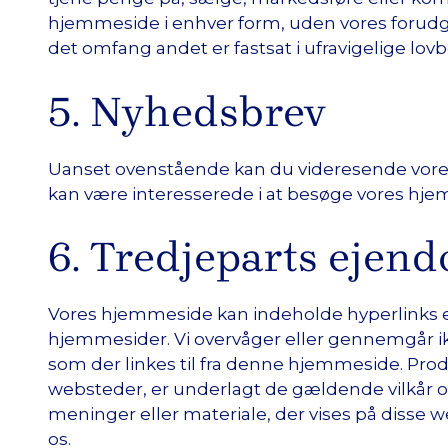
hjemmeside i enhver form, uden vores forudgåe
det omfang andet er fastsat i ufravigelige lo
5. Nyhedsbrev
Uanset ovenstående kan du videresende vores 
kan være interesserede i at besøge vores hj
6. Tredjeparts ejen
Vores hjemmeside kan indeholde hyperlinks el
hjemmesider. Vi overvåger eller gennemgår i
som der linkes til fra denne hjemmeside. Produ
websteder, er underlagt de gældende vilkår og
meninger eller materiale, der vises på disse w
os.