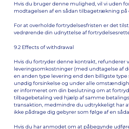
Hvis du bruger denne mulighed, vil vi uden f
modtagelsen af en sådan tilbagetrækning på e
For at overholde fortrydelsesfristen er det ti
vedrørende din udnyttelse af fortrydelsesrette
9.2 Effects of withdrawal
Hvis du fortryder denne kontrakt, refunderer vi
leveringsomkostninger (med undtagelse af de e
en anden type levering end den billigste type 
unødig forsinkelse og under alle omstændighe
er informeret om din beslutning om at fortryd
tilbagebetaling ved hjælp af samme betalings
transaktion, medmindre du udtrykkeligt har a
ikke pådrage dig gebyrer som følge af en såda
Hvis du har anmodet om at påbegynde udførels