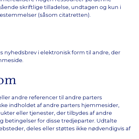
nde skriftlige tilladelse, undtagen og kun i
vbestemmelser (såsom citatretten).
nyhedsbrev i elektronisk form til andre, der
emmeside.
dom
ler andre referencer til andre parters
kke indholdet af andre parters hjemmesider,
kter eller tjenester, der tilbydes af andre
 betingelser for disse tredjeparter. Udtalte
ebsteder, deles eller støttes ikke nødvendigvis af