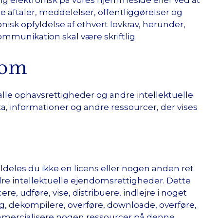
le aftaler, meddelelser, offentliggørelser og
isk opfyldelse af ethvert lovkrav, herunder,
ommunikation skal være skriftlig.
dom
r alle ophavsrettigheder og andre intellektuelle
 informationer og andre ressourcer, der vises
ldeles du ikke en licens eller nogen anden ret
re intellektuelle ejendomsrettigheder. Dette
ere, udføre, vise, distribuere, indlejre i noget
g, dekompilere, overføre, downloade, overføre,
mmercialisere nogen ressourcer på denne