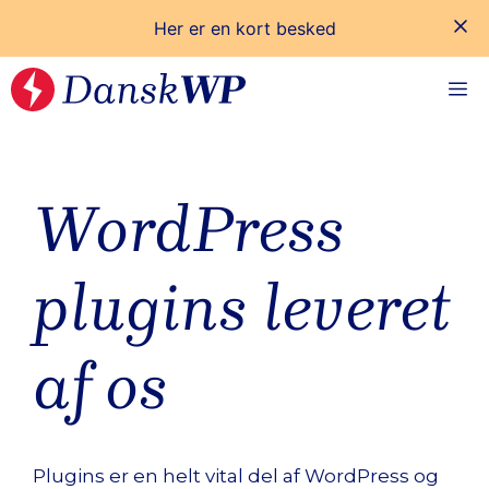
Her er en kort besked
Hop
M
til
indhold
WordPress
plugins leveret
af os
Plugins er en helt vital del af WordPress og